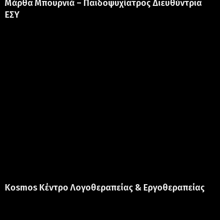
Μάρθα Μπουρνιά – Παιδοψυχίατρος Διευθύντρια
ΕΣΥ
Kosmos Κέντρο Λογοθεραπείας & Εργοθεραπείας