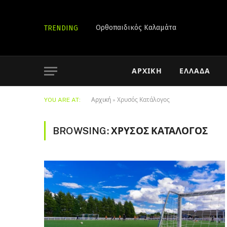
Ορθοπαιδικός Καλαμάτα
TRENDING
ΑΡΧΙΚΉ
ΕΛΛΆΔΑ
YOU ARE AT:
Αρχική
»
Χρυσός Κατάλογος
BROWSING:
ΧΡΥΣΌΣ ΚΑΤΆΛΟΓΟΣ