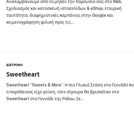
Αναλαμβάνουμε από το μηδέν την παρουσία σας στο Web.
Σχεδιασμός και κατασκευή ιστοσελίδων & eShop, εταιρική
ταυτότητα, διαφημιστικές καμπάνιες στην Google και
κειμενογράφηση φιλική προς τις…
ΔΙΑΤΡΟΦΗ
Sweetheart
Sweetheart “Sweets & More”: Η πιο Γλυκιά Στάση στο Γεννάδι! Α
ο παράδεισος είχε γεύση, τότε σίγουρα θα βρισκόταν στο
Sweetheart στο Γεννάδι της Ρόδου. Σε…