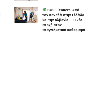
BOS Cleaners: Από
τον Καναδά στην Ελλάδα
και την Αλβανία — Η νέα
εποχή στον
επαγγελματικό καθαρισμό
ε