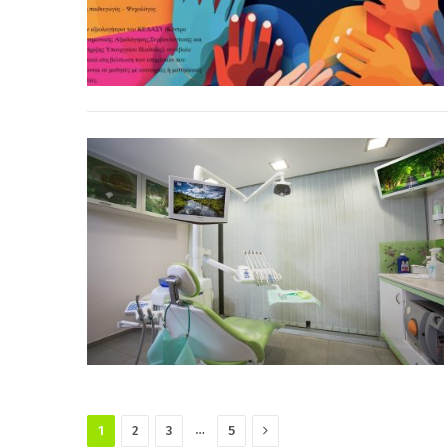
Next
…
1
2
3
5