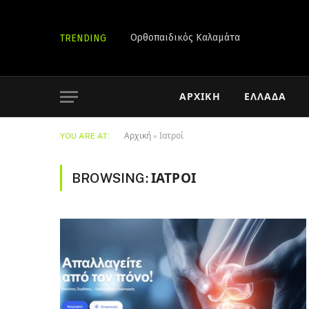
Ορθοπαιδικός Καλαμάτα
TRENDING
ΑΡΧΙΚΉ
ΕΛΛΆΔΑ
YOU ARE AT:
Αρχική
»
Ιατροί
BROWSING:
ΙΑΤΡΟΊ