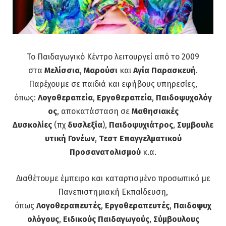
Το Παιδαγωγικό Κέντρο λειτουργεί από το 2009
στα
Μελίσσια
,
Μαρούσι
και
Αγία Παρασκευή
.
Παρέχουμε σε παιδιά και εφήβους υπηρεσίες,
όπως:
Λογοθεραπεία
,
Εργοθεραπεία
,
Παιδοψυχολόγ
ος
, αποκατάσταση σε
Μαθησιακές
Δυσκολίες
(πχ
δυσλεξία
),
Παιδοψυχιάτρος
,
Συμβουλε
υτική Γονέων
,
Τεστ Επαγγελματικού
Προσανατολισμού
κ.α.
Διαθέτουμε έμπειρο και καταρτισμένο προσωπικό με
Πανεπιστημιακή Εκπαίδευση,
όπως
Λογοθεραπευτές
,
Εργοθεραπευτές
,
Παιδοψυχ
ολόγους
,
Ειδικούς Παιδαγωγούς
,
Σύμβουλους