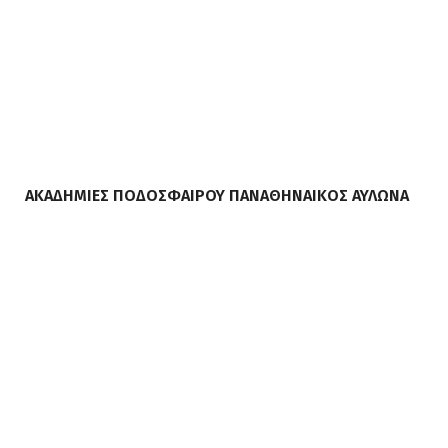
ΑΚΑΔΗΜΙΕΣ ΠΟΔΟΣΦΑΙΡΟΥ ΠΑΝΑΘΗΝΑΙΚΟΣ ΑΥΛΩΝΑ