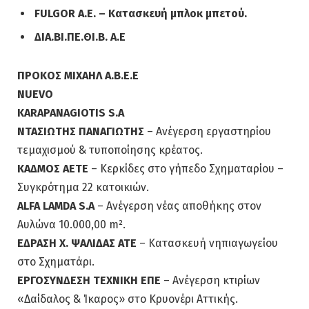
FULGOR A.E. – Κατασκευή μπλοκ μπετού.
ΔΙΑ.ΒΙ.ΠΕ.ΘΙ.Β. Α.Ε
ΠΡΟΚΟΣ ΜΙΧΑΗΛ Α.Β.Ε.Ε
NUEVO
KARAPANAGIOTIS S.A
ΝΤΑΣΙΩΤΗΣ ΠΑΝΑΓΙΩΤΗΣ
– Ανέγερση εργαστηρίου
τεμαχισμού & τυποποίησης κρέατος.
ΚΑΔΜΟΣ ΑΕΤΕ
– Κερκίδες στο γήπεδο Σχηματαρίου –
Συγκρότημα 22 κατοικιών.
ALFA LAMDA S.A
– Ανέγερση νέας αποθήκης στον
Αυλώνα 10.000,00 m².
ΕΔΡΑΣΗ Χ. ΨΑΛΙΔΑΣ ΑΤΕ
– Κατασκευή νηπιαγωγείου
στο Σχηματάρι.
ΕΡΓΟΣΥΝΔΕΣΗ ΤΕΧΝΙΚΗ ΕΠΕ
– Ανέγερση κτιρίων
«Δαίδαλος & Ίκαρος» στο Κρυονέρι Αττικής.