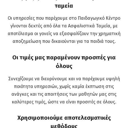
ταμεία
Οι υπηρεσίες που παρέχουμε στο Παιδαγωγικό Κέντρο
γίνονται δεκτές από όλα τα Ασφαλιστικά Ταμεία, με
αποτέλεσμα οι γονείς να εξασφαλίζουν την χρηματική
αποζημείωση που δικαιούνται για τα παιδιά τους.
Οι τιμές μας παραμένουν προσιτές για
όλους
Συνεχίζουμε να διευρύνουμε και να παρέχουμε υψηλή
ποιότητα υπηρεσιών, χωρίς καμία έκπτωση στις
ανάγκες και τις απαιτήσεις των μαθητών μας στις
καλύτερες τιμές, ώστε να είναι προσιτές σε όλους.
Χρησιμοποιούμε αποτελεσματικές
μεθόδους