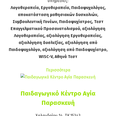
υπηρεσίες:
Λογοθεραπεία, Εργοθεραπεία, Παιδοψυχολόγος,
αποκατάσταση μαθησιακών δυσκολιών,
Συμβουλευτική Γονέων, Παιδοψυχίατρος, Τεστ
Επαγγελματικού Προσανατολισμού, αξιολόγηση
Λογοθεραπείας, αξιολόγηση Εργοθεραπείας,
αξιολόγηση δυσλεξίας, αξιολόγηση από
Παιδοψυχολόγο, αξιολόγηση από Παιδοψυχίατρο,
WISC-V, Αθηνά Τεστ
Περισσότερα
Παιδαγωγικό Κέντρο Αγία
Παρασκευή
Χαλανδρίου 14, ΤΚ.15343