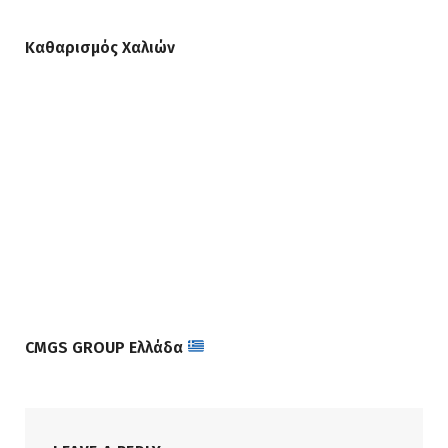
Καθαρισμός Χαλιών
CMGS GROUP Ελλάδα