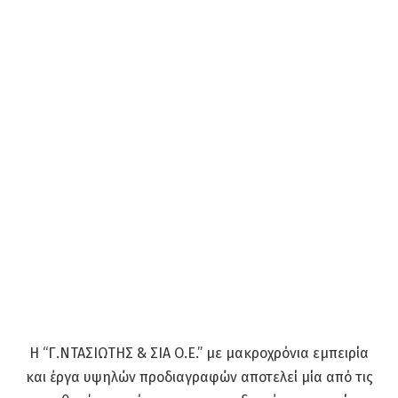
Η “Γ.ΝΤΑΣΙΩΤΗΣ & ΣΙΑ Ο.Ε.” με μακροχρόνια εμπειρία
και έργα υψηλών προδιαγραφών αποτελεί μία από τις