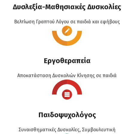
Δυσλεξία-Μαθησιακές Δυσκολίες
Βελτίωση Γραπτού Λόγου σε παιδιά και εφήβους
Εργοθεραπεία
Αποκατάσταση Δυσκολιών Κίνησης σε παιδιά
Παιδοψυχολόγος
Συναισθηματικές Δυσκολίες, Συμβουλευτική