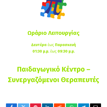
Ωράριο
Λειτουργίας
Δευτέρα
έως
Παρασκευή
01:30 μ.μ.
έως
09:30 μ.μ.
Παιδαγωγικό Κέντρο –
Συνεργαζόμενοι Θεραπευτές