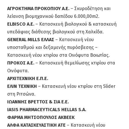
ΑΓΡΟΚΤΗΜΑ ΠΡΟΚΟΠΙΟΥ Α.Ε.
– Σκυροδέτηση και
λείανση βιομηχανικού δαπέδου 6.000,00m2.
ELBISCO A.E.
– Κατασκευή βιολογικού & κατασκευή
υπεδάφιας διάθεσης βιολογικού στη Χαλκίδα.
GENERAL MILLS ΕΛΛΑΣ
– Κατασκευή νέου
υποσταθμού και δεξαμενής πυρόσβεσης –
Κατασκευή νέου κτιρίου στα Οινόφυτα Βοιωτίας.
ΠΡΟΚΟΣ Α.Ε.
– Κατασκευή θεμελίωσης κτιρίου στα
Οινόφυτα.
ΑΡΧΙΤΕΧΝΙΚΗ Ε.Π.Ε.
ΕΛΙΝ ΤΕΧΝΙΚΗ
– Κατασκευή νέου κτιρίου στη Slider
στη Ριτσώνα.
ΙΩΑΝΝΗΣ ΒΡΕΤΤΟΣ & ΣΙΑ Ε.Ε.
IASIS PHARMACEYTICALS HELLAS S.A.
ΦΑΡΜΑ ΜΗΤΣΟΠΟΥΛΟΣ ΑΚΒΕΕΚ
AΛΦΑ ΚΑΤΑΣΚΕΥΑΣΤΙΚΗ ΑΤΕ
– Κατασκευή νέου