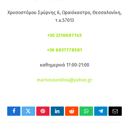
Χρυσοστόμου Σμύρνης 6, Ωραιόκαστρο, Θεσσαλονίκη,
τ.κ.57013
+30 2310697745
+30 6937778581
καθημερινά 17:00-21:00
martosounidou@yahoo.gr
Facebook
Twitter
Pinterest
LinkedIn
Reddit
WhatsApp
Telegram
Email