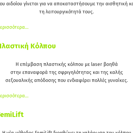
ου αιδοίου γίνεται για να αποκαταστήσουμε την αισθητική κ
τη λειτουργικότητά τους.
ερισσότερα…
Πλαστική Κόλπου
Η επέμβαση πλαστικής κόλπου με laser βοηθά
στην επαναφορά της σφριγηλότητας και της καλής
σεξουαλικής απόδοσης που ενδιαφέρει πολλές γυναίκες.
ερισσότερα…
FemiLift
Η νέα μέθοδος FemiLift διορθώνει τη χαλάρωση του κόλπου