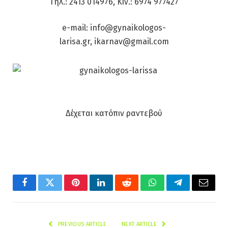
Τηλ.: 2413 014976, Κιν.: 6974 977427
e-mail: info@gynaikologos-
larisa.gr, ikarnav@gmail.com
Δέχεται κατόπιν ραντεβού
Facebook
Twitter
Pinterest
LinkedIn
Reddit
WhatsApp
Telegram
Email
PREVIOUS ARTICLE
NEXT ARTICLE