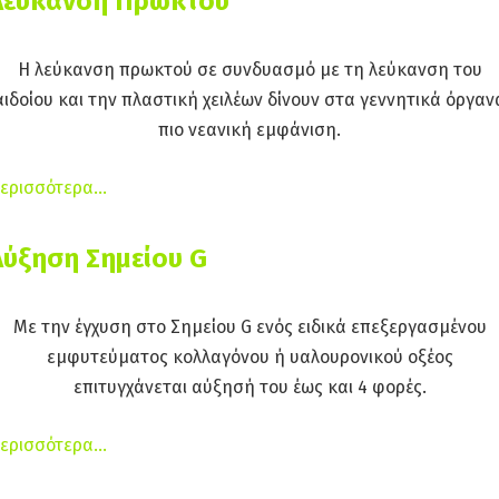
Λεύκανση Πρωκτού
Η λεύκανση πρωκτού σε συνδυασμό με τη λεύκανση του
αιδοίου και την πλαστική χειλέων δίνουν στα γεννητικά όργαν
πιο νεανική εμφάνιση.
ερισσότερα…
Αύξηση Σημείου G
Με την έγχυση στο Σημείου G ενός ειδικά επεξεργασμένου
εμφυτεύματος κολλαγόνου ή υαλουρονικού οξέος
επιτυγχάνεται αύξησή του έως και 4 φορές.
ερισσότερα…