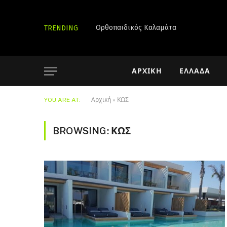
Ορθοπαιδικός Καλαμάτα
TRENDING
ΑΡΧΙΚΉ
ΕΛΛΆΔΑ
YOU ARE AT:
Αρχική
»
ΚΩΣ
BROWSING:
ΚΩΣ