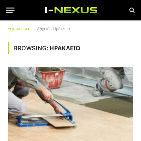
YOU ARE AT:
Αρχική
»
Ηράκλειο
BROWSING:
ΗΡΆΚΛΕΙΟ