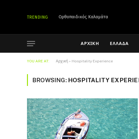
Ορθοπαιδικός Καλαμάτα
TRENDING
ΑΡΧΙΚΉ
ΕΛΛΆΔΑ
YOU ARE AT:
Αρχική
»
Hospitality Experience
BROWSING:
HOSPITALITY EXPERI