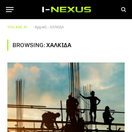
YOU ARE AT:
Αρχική
»
ΧΑΛΚΙΔΑ
BROWSING:
ΧΑΛΚΙΔΑ