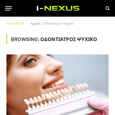
YOU ARE AT:
Αρχική
»
Οδοντίατρος Ψυχικό
BROWSING:
ΟΔΟΝΤΊΑΤΡΟΣ ΨΥΧΙΚΌ