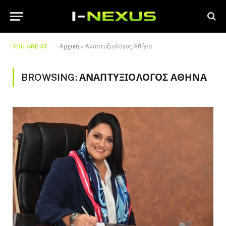
YOU ARE AT:
Αρχική
»
Αναπτυξιολόγος Αθήνα
BROWSING:
ΑΝΑΠΤΥΞΙΟΛΌΓΟΣ ΑΘΉΝΑ