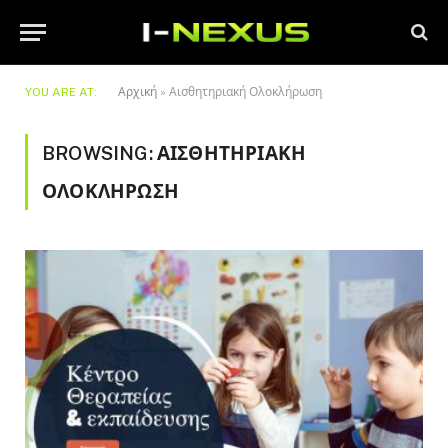
YOU ARE AT:
Αρχική
»
Αισθητηριακή Ολοκλήρωση
BROWSING:
ΑΙΣΘΗΤΗΡΙΑΚΉ
ΟΛΟΚΛΉΡΩΣΗ