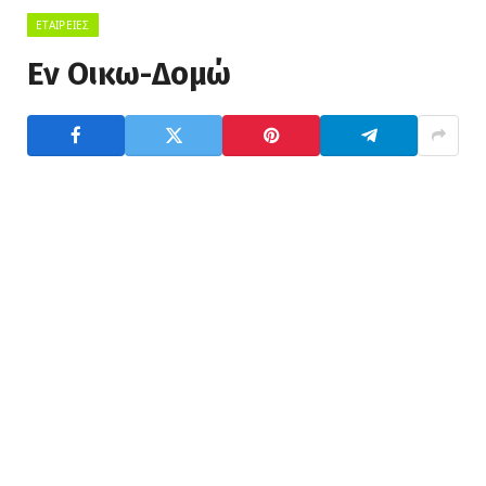
ΕΤΑΙΡΕΊΕΣ
Εν Οικω-Δομώ
Εν Οικω-Δομώ