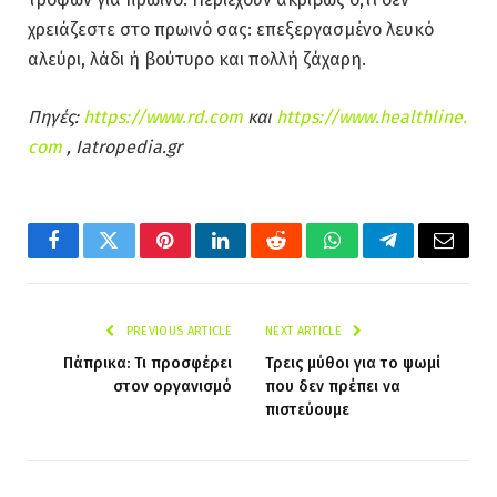
χρειάζεστε στο πρωινό σας: επεξεργασμένο λευκό
αλεύρι, λάδι ή βούτυρο και πολλή ζάχαρη.
Πηγές:
https://www.rd.com
και
https://www.healthline.
com
, Iatropedia.gr
Facebook
Twitter
Pinterest
LinkedIn
Reddit
WhatsApp
Telegram
Email
PREVIOUS ARTICLE
NEXT ARTICLE
Πάπρικα: Τι προσφέρει
Τρεις μύθοι για το ψωμί
στον οργανισμό
που δεν πρέπει να
πιστεύουμε