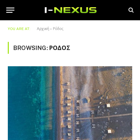
YOU ARE AT:
Αρχική
»
Ρόδος
BROWSING:
ΡΌΔΟΣ