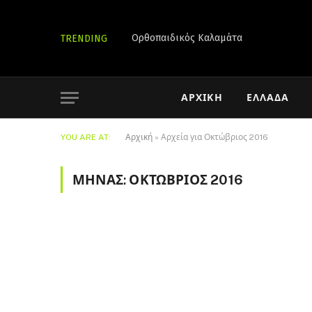
Ορθοπαιδικός Καλαμάτα
TRENDING
ΑΡΧΙΚΉ
ΕΛΛΆΔΑ
YOU ARE AT:
Αρχική
»
Αρχεία για Οκτώβριος 2016
ΜΉΝΑΣ:
ΟΚΤΏΒΡΙΟΣ 2016