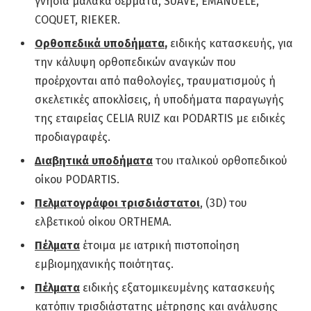
γνήσια μαλακά δέρματα, SUAVE, EMANUELE,
COQUET, RIEKER.
Ορθοπεδικά υποδήματα
,
ειδικής κατασκευής, για
την κάλυψη ορθοπεδικών αναγκών που
προέρχονται από παθολογίες, τραυματισμούς ή
σκελετικές αποκλίσεις, ή υποδήματα παραγωγής
της εταιρείας CELIA RUIZ και PODARTIS με ειδικές
προδιαγραφές.
Διαβητικά υποδήματα
του ιταλικού ορθοπεδικού
οίκου PODARTIS.
Πελματογράφοι τρισδιάστατοι
,
(3D) του
ελβετικού οίκου ORTHEMA.
Πέλματα
έτοιμα με ιατρική πιστοποίηση
εμβιομηχανικής ποιότητας.
Πέλματα
ειδικής εξατομικευμένης κατασκευής
κατόπιν τρισδιάστατης μέτρησης και ανάλυσης