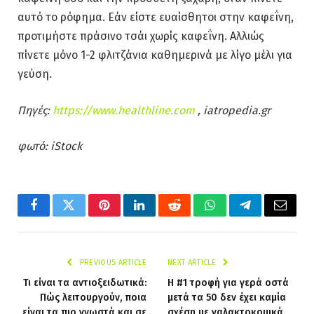
αυτό το ρόφημα. Εάν είστε ευαίσθητοι στην καφεΐνη,
προτιμήστε πράσινο τσάι χωρίς καφεΐνη. Αλλιώς
πίνετε μόνο 1-2 φλιτζάνια καθημερινά με λίγο μέλι για
γεύση.
Πηγές:
https://www.healthline.com
, iatropedia.gr
φωτό: iStock
Facebook
Twitter
Pinterest
LinkedIn
Reddit
WhatsApp
Telegram
Email
PREVIOUS ARTICLE
NEXT ARTICLE
Τι είναι τα αντιοξειδωτικά:
Η #1 τροφή για γερά οστά
Πώς λειτουργούν, ποια
μετά τα 50 δεν έχει καμία
είναι τα πιο γνωστά και σε
σχέση με γαλακτοκομικά