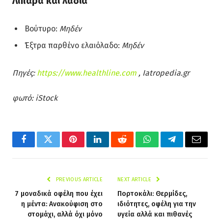
Λιπαρά και λάδια
Βούτυρο:
Μηδέν
Έξτρα παρθένο ελαιόλαδο:
Μηδέν
Πηγές:
https://www.healthline.com
, Iatropedia.gr
φωτό: iStock
Facebook
Twitter
Pinterest
LinkedIn
Reddit
WhatsApp
Telegram
Email
PREVIOUS ARTICLE
NEXT ARTICLE
7 μοναδικά οφέλη που έχει
Πορτοκάλι: Θερμίδες,
η μέντα: Ανακούφιση στο
ιδιότητες, οφέλη για την
στομάχι, αλλά όχι μόνο
υγεία αλλά και πιθανές