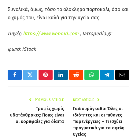
Συνολικά, όμως, τόσο το ολόκληρο πορτοκάλι, όσο και
ο χυμός του, είναι καλά για την υγεία σας.
Πηγές:
https://www.webmd.com
, Iatropedia.gr
φωτό: iStock
Facebook
Twitter
Pinterest
LinkedIn
Reddit
WhatsApp
Telegram
Email
PREVIOUS ARTICLE
NEXT ARTICLE
Τροφές χωρίς
Γαϊδουράγκαθο: Όλες οι
υδατάνθρακες: Ποιες είναι
ιδιότητες και οι πιθανές
οι κορυφαίες για δίαιτα
παρενέργειες – Τι ισχύει
πραγματικά για τα οφέλη
υγείας