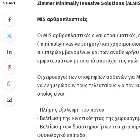
Zimmer Minimally Invasive Solutions (ALMI
SHARE
MIS αρθροπλαστικές
Οι MIS αρθροπλαστικές είναι ατραυματικές, 
(minimallyinvasive surgery) και χρησιμοποιο
συμπεριλαμβανομένων και των αναθεωρήσε
εμφυτευμάτων μετά από αποτυχία της πρώτης
Οι χειρουργοί των υποψηφίων ασθενών για MI
να ενημερώσουν τους τελευταίους για τον κ
οποίος είναι:
· Πλήρης εξάλειψη του πόνου
· Βελτίωση της κινητικότητας της χειρουργ
· Βελτίωση των δραστηριοτήτων του χειρουρ
φυσιολογικό επίπεδο