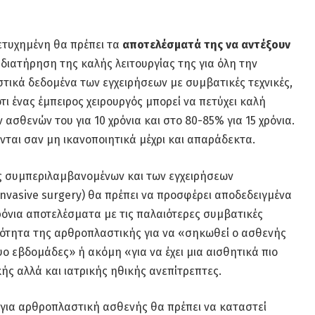
ετυχημένη θα πρέπει τα
αποτελέσματά της να αντέξουν
 διατήρηση της καλής λειτουργίας της για όλη την
στικά δεδομένα των εγχειρήσεων με συμβατικές τεχνικές,
ότι ένας έμπειρος χειρουργός μπορεί να πετύχει καλή
ασθενών του για 10 χρόνια και στο 80-85% για 15 χρόνια.
ται σαν μη ικανοποιητικά μέχρι και απαράδεκτα.
ς συμπεριλαμβανομένων και των εγχειρήσεων
nvasive surgery) θα πρέπει να προσφέρει αποδεδειγμένα
ρόνια αποτελέσματα με τις παλαιότερες συμβατικές
ιότητα της αρθροπλαστικής για να «σηκωθεί ο ασθενής
υο εβδομάδες» ή ακόμη «για να έχει μια αισθητικά πιο
ής αλλά και ιατρικής ηθικής ανεπίτρεπτες.
 για αρθροπλαστική ασθενής θα πρέπει να καταστεί