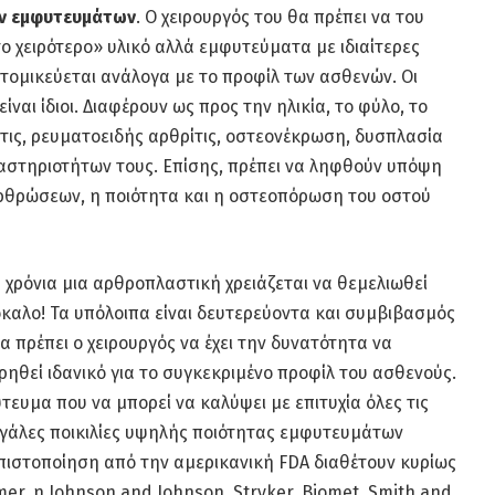
ων εμφυτευμάτων
. Ο χειρουργός του θα πρέπει να του
το χειρότερο» υλικό αλλά εμφυτεύματα με ιδιαίτερες
ατομικεύεται ανάλογα με το προφίλ των ασθενών. Οι
ναι ίδιοι. Διαφέρουν ως προς την ηλικία, το φύλο, το
ις, ρευματοειδής αρθρίτις, οστεονέκρωση, δυσπλασία
ραστηριοτήτων τους. Επίσης, πρέπει να ληφθούν υπόψη
αρθρώσεων, η ποιότητα και η οστεοπόρωση του οστού
ά χρόνια μια αρθροπλαστική χρειάζεται να θεμελιωθεί
καλο! Τα υπόλοιπα είναι δευτερεύοντα και συμβιβασμός
α πρέπει ο χειρουργός να έχει την δυνατότητα να
ηθεί ιδανικό για το συγκεκριμένο προφίλ του ασθενούς.
τευμα που να μπορεί να καλύψει με επιτυχία όλες τις
 μεγάλες ποικιλίες υψηλής ποιότητας εμφυτευμάτων
πιστοποίηση από την αμερικανική FDA διαθέτουν κυρίως
mer, η Johnson and Johnson, Stryker, Biomet, Smith and