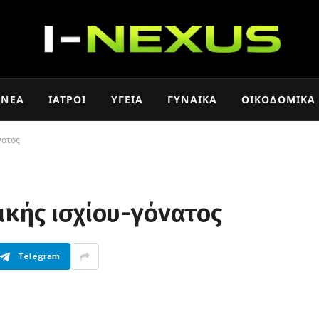
ΝΈΑ
ΙΑΤΡΟΊ
ΥΓΕΊΑ
ΓΥΝΑΊΚΑ
ΟΙΚΟΔΟΜΙΚΆ
νατος
γικής ισχίου-γόνατος
Telegram