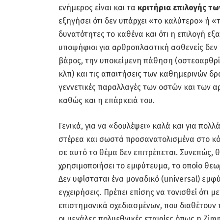
ενήμερος είναι και τα
κριτήρια επιλογής τ
εξηγήσει ότι δεν υπάρχει «το καλύτερο» ή «
δυνατότητες το καθένα και ότι η επιλογή εξ
υποψήφιοι για αρθροπλαστική ασθενείς δεν εί
βάρος, την υποκείμενη πάθηση (οστεοαρθρίτ
κλπ) και τις απαιτήσεις των καθημερινών δ
γεννετικές παραλλαγές των οστών και των 
καθώς και η επάρκειά του.
Γενικά, για να «δουλέψει» καλά και για πολλ
στέρεα και σωστά προσανατολισμένα στο κό
σε αυτό το θέμα δεν επιτρέπεται. Συνεπώς, θ
χρησιμοποιήσει το εμφύτευμα, το οποίο θεωρ
Δεν υφίσταται ένα μοναδικό (universal) εμφύ
εγχειρήσεις. Πρέπει επίσης να τονισθεί ότι
επιστημονικά σχεδιασμένων, που διαθέτουν 
οι μεγάλες πολυεθνικές εταιρίες όπως η Zim