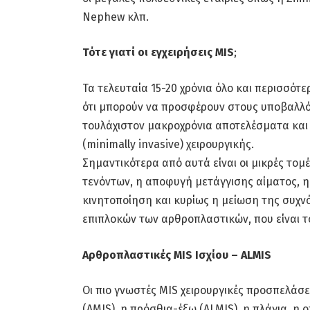
Nephew κλπ.
Τότε γιατί οι εγχειρήσεις MIS
;
Τα τελευταία 15-20 χρόνια όλο και περισσότ
ότι μπορούν να προσφέρουν στους υποβαλλό
τουλάχιστον μακροχρόνια αποτελέσματα και
(minimally invasive) χειρουργικής.
Σημαντικότερα από αυτά είναι οι μικρές τομ
τενόντων, η αποφυγή μετάγγισης αίματος, η
κινητοποίηση και κυρίως η μείωση της συχν
επιπλοκών των αρθροπλαστικών, που είναι τ
Αρθροπλαστικές MIS Ισχίου – ALMIS
Οι πιο γνωστές MIS χειρουργικές προσπελάσε
(AMIS), η πρόσθια-έξω (ALMIS), η πλάγια, η 