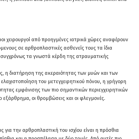
εροι χειρουργοί από προηγμένες ιατρικά χώρες αναφέρουν
μενους σε αρθροπλαστικές ασθενείς τους τα ίδια
 συγχρόνως τα γνωστά κέρδη της ατραυματικής
ές, η διατήρηση της ακεραιότητας των μυών και των
 ελαχιστοποίηση του μετεγχειρητικού πόνου, η γρήγορη
ότητας εμφάνισης των πιο σημαντικών περιεγχειρητικών
ο εξάρθρημα, οι θρομβώσεις και οι φλεγμονές.
ις για την αρθροπλαστική του ισχίου είναι η πρόσθια
οπίσθια και η προσπέλαση με δύο τομές. Από αυτές πιο