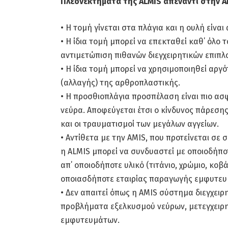
Πλεονεκτήματα της ALMIS απέναντι στην A
• Η τομή γίνεται στα πλάγια και η ουλή είνα
• Η ίδια τομή μπορεί να επεκταθεί καθ΄ όλο 
αντιμετώπιση πιθανών διεγχειρητικών επιπλ
• Η ίδια τομή μπορεί να χρησιμοποιηθεί αρ
(αλλαγής) της αρθροπλαστικής.
• Η προσθιοπλάγια προσπέλαση είναι πιο ασφ
νεύρα. Αποφεύγεται έτσι ο κίνδυνος πάρεση
και οι τραυματισμοί των μεγάλων αγγείων.
• Αντίθετα με την AMIS, που προτείνεται σε
η ALMIS μπορεί να συνδυαστεί με οποιοδήπο
απ΄ οποιοδήποτε υλικό (τιτάνιο, χρώμιο, κοβ
οποιασδήποτε εταιρίας παραγωγής εμφυτευ
• Δεν απαιτεί όπως η AMIS σύστημα διεγχειρη
προβλήματα εξελκυσμού νεύρων, μετεγχειρη
εμφυτευμάτων.