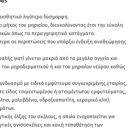
MIS
ι αισθητικά λιγότερο δύσμορφη.
το μήκος του μηριαίου, διευκολύνοντας έτσι την εύκολη
οκών όπως τα περιεγχειρητικά κατάγματα.
γότερα σε περιπτώσεις που υπάρξει ένδειξη αναθεώρησης
αλής γιατί γίνεται μακριά από τα μεγάλα αγγεία και
ς του μηροδερματικού ή και του μηριαίου νεύρου καθώς
 συνδυασμό με ειδικό εμφύτευμα συγκεκριμένης εταιρίας,
τε είδος τσιμεντωμένου ή ατσιμέντωτου εμφυτεύματος,
άλτιο, μολυβδένιο, υδροξυαπατίτη, κεραμικό κλπ),
μάτων.
τικής έλξης του σκέλους, η οποία ενοχοποιείται για
τικές ανισοσκέλιες και κακή τοποθέτηση των