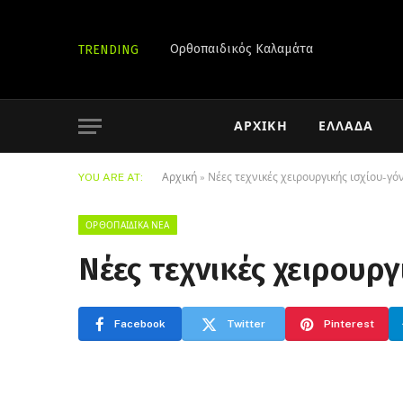
Ορθοπαιδικός Καλαμάτα
TRENDING
ΑΡΧΙΚΉ
ΕΛΛΆΔΑ
YOU ARE AT:
Αρχική
»
Νέες τεχνικές χειρουργικής ισχίου-γό
ΟΡΘΟΠΑΙΔΙΚΆ ΝΈΑ
Νέες τεχνικές χειρουρ
Facebook
Twitter
Pinterest