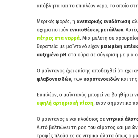
απόβλητα και το επιπλέον νερό, το οποίο στ
Μερικές φορές, η
ανεπαρκής ενυδάτωση
αλλ
σχηματιστούν
εναποθέσεις μετάλλων
. Αυτ
πέτρες στα νεφρά
. Μια μελέτη σε αρουραίο
θεραπεία με μαϊντανό είχαν
μειωμένη απέκκ
αυξημένο pH
στα ούρα σε σύγκριση με μια ο
Ο μαϊντανός έχει επίσης αποδειχθεί ότι έχει
φλαβονοειδών
, των
καροτενοειδών
και τη
Επιπλέον, ο μαϊντανός μπορεί να βοηθήσει 
υψηλή αρτηριακή πίεση
, έναν σημαντικό π
Ο μαϊντανός είναι πλούσιος σε
νιτρικά άλατ
Αυτό βελτιώνει τη ροή του αίματος και μειών
τροφές πλούσιες σε νιτρικά άλατα όπως ο 