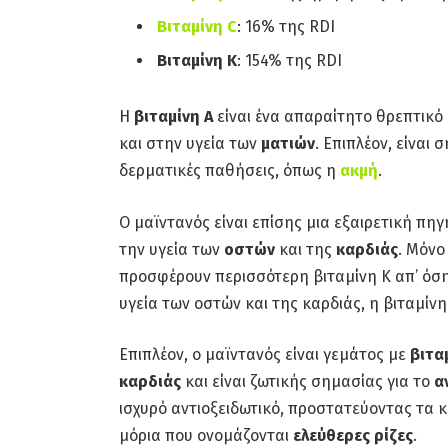
Βιταμίνη C
: 16% της RDI
Βιταμίνη Κ
: 154% της RDI
Η
βιταμίνη Α
είναι ένα απαραίτητο θρεπτικό
και στην υγεία των
ματιών
. Επιπλέον, είναι 
δερματικές παθήσεις, όπως η
ακμή
.
Ο μαϊντανός είναι επίσης μια εξαιρετική πη
την υγεία των
οστών
και της
καρδιάς
. Μόνο
προσφέρουν περισσότερη βιταμίνη Κ απ’ όση 
υγεία των οστών και της καρδιάς, η βιταμίν
Επιπλέον, ο μαϊντανός είναι γεμάτος με
βιτα
καρδιάς
και είναι ζωτικής σημασίας για το
α
ισχυρό αντιοξειδωτικό, προστατεύοντας τα
μόρια που ονομάζονται
ελεύθερες ρίζες
.