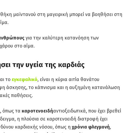
σθήκη μαϊντανού στη μαγειρική μπορεί να βοηθήσει στη
ίμα.
 ανθρώπους
για την καλύτερη κατανόηση των
χάρου στο αίμα.
σει την υγεία της καρδιάς
αι το
εγκεφαλικό
, είναι η κύρια αιτία θανάτου
ειψη άσκησης, το κάπνισμα και η αυξημένη κατανάλωση
ακές παθήσεις.
ς, όπως τα
καροτενοειδή
αντιοξειδωτικά, που έχει βρεθεί
άδειγμα, η πλούσια σε καροτενοειδή διατροφή έχει
ινδύνου καρδιακής νόσου, όπως η
χρόνια φλεγμονή
,