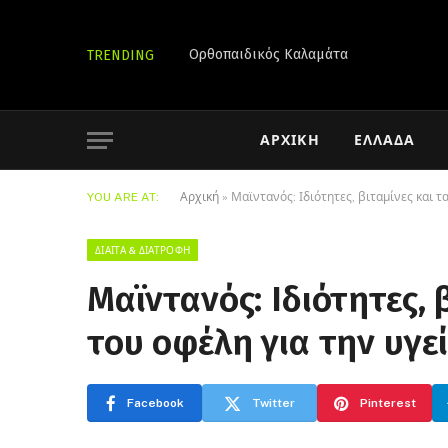
Ορθοπαιδικός Καλαμάτα
TRENDING
ΑΡΧΙΚΉ
ΕΛΛΆΔΑ
YOU ARE AT:
Αρχική
»
Μαϊντανός: Ιδιότητες, βιταμίνες και 
ΔΊΑΙΤΑ & ΔΙΑΤΡΟΦΉ
Μαϊντανός: Ιδιότητες, 
του οφέλη για την υγ
Facebook
Twitter
Pinterest