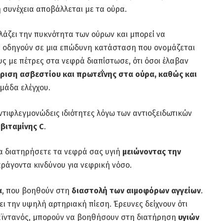
η συνέχεια αποβάλλεται με τα ούρα.
άζει την πυκνότητα των ούρων και μπορεί να
ές οδηγούν σε μια επώδυνη κατάσταση που ονομάζεται
υς με πέτρες στα νεφρά διαπίστωσε, ότι όσοι έλαβαν
ριση ασβεστίου και πρωτεΐνης στα ούρα, καθώς και
μάδα ελέγχου.
 αντιφλεγμονώδεις ιδιότητες λόγω των αντιοξειδωτικών
ς
βιταμίνης C
.
να διατηρήσετε τα νεφρά σας υγιή
μειώνοντας την
αράγοντα κινδύνου για νεφρική νόσο.
α
, που βοηθούν στη
διαστολή των αιμοφόρων αγγείων
.
ει την υψηλή αρτηριακή πίεση. Έρευνες δείχνουν ότι
μαϊντανός, μπορούν να βοηθήσουν στη διατήρηση
υγιών