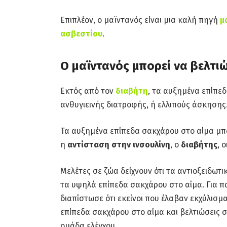
Επιπλέον, ο μαϊντανός είναι μια καλή πηγή
μ
ασβεστίου
.
Ο μαϊντανός μπορεί να βελτι
Εκτός από τον
διαβήτη
, τα αυξημένα επίπε
ανθυγιεινής διατροφής, ή ελλιπούς άσκησης
Τα αυξημένα επίπεδα σακχάρου στο αίμα μπ
η
αντίσταση στην ινσουλίνη
, ο
διαβήτης
, ο
Μελέτες σε ζώα δείχνουν ότι τα αντιοξειδω
τα υψηλά επίπεδα σακχάρου στο αίμα. Για π
διαπίστωσε ότι εκείνοι που έλαβαν εκχύλισ
επίπεδα σακχάρου στο αίμα και βελτιώσεις σ
ομάδα ελέγχου.