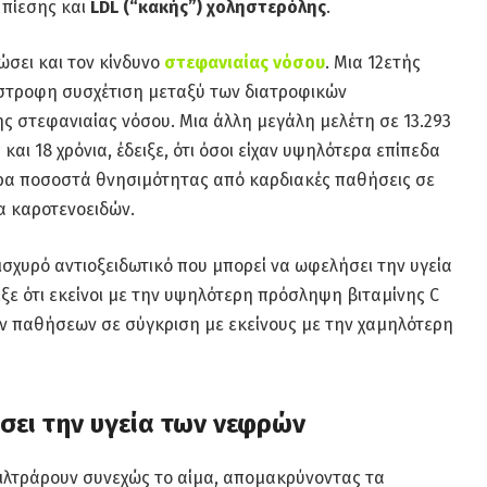
 πίεσης και
LDL (“κακής”) χοληστερόλης
.
ιώσει και τον κίνδυνο
στεφανιαίας νόσου
. Μια 12ετής
ίστροφη συσχέτιση μεταξύ των διατροφικών
ς στεφανιαίας νόσου. Μια άλλη μεγάλη μελέτη σε 13.293
ι 18 χρόνια, έδειξε, ότι όσοι είχαν υψηλότερα επίπεδα
ερα ποσοστά θνησιμότητας από καρδιακές παθήσεις σε
α καροτενοειδών.
 ισχυρό αντιοξειδωτικό που μπορεί να ωφελήσει την υγεία
ιξε ότι εκείνοι με την υψηλότερη πρόσληψη βιταμίνης C
ν παθήσεων σε σύγκριση με εκείνους με την χαμηλότερη
σει την υγεία των νεφρών
φιλτράρουν συνεχώς το αίμα, απομακρύνοντας τα