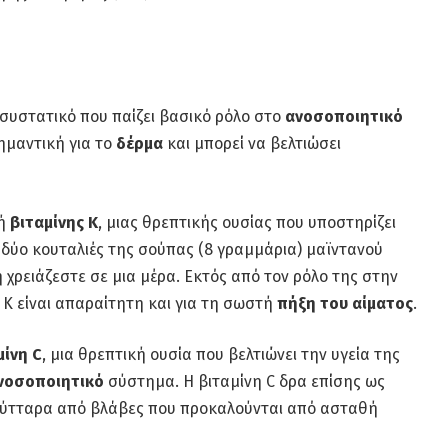
 συστατικό που παίζει βασικό ρόλο στο
ανοσοποιητικό
σημαντική για το
δέρμα
και μπορεί να βελτιώσει
γή
βιταμίνης Κ
, μιας θρεπτικής ουσίας που υποστηρίζει
 δύο κουταλιές της σούπας (8 γραμμάρια) μαϊντανού
χρειάζεστε σε μια μέρα. Εκτός από τον ρόλο της στην
η Κ είναι απαραίτητη και για τη σωστή
πήξη του αίματος
.
μίνη C
, μια θρεπτική ουσία που βελτιώνει την υγεία της
νοσοποιητικό
σύστημα. Η βιταμίνη C δρα επίσης ως
 κύτταρα από βλάβες που προκαλούνται από ασταθή