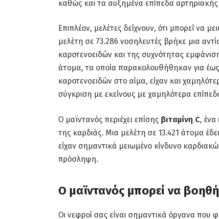
καθώς και τα αυξημένα επίπεδα αρτηριακής
Επιπλέον, μελέτες δείχνουν, ότι μπορεί να με
μελέτη σε 73.286 νοσηλευτές βρήκε μια αντ
καροτενοειδών και της συχνότητας εμφάνιση
άτομα, τα οποία παρακολουθήθηκαν για έως κα
καροτενοειδών στο αίμα, είχαν και χαμηλότ
σύγκριση με εκείνους με χαμηλότερα επίπεδ
Ο μαϊντανός περιέχει επίσης
βιταμίνη C
, ένα
της καρδιάς. Μια μελέτη σε 13.421 άτομα έδε
είχαν σημαντικά μειωμένο κίνδυνο καρδιακώ
πρόσληψη.
Ο μαϊντανός μπορεί να βοηθή
Οι νεφροί σας είναι σημαντικά όργανα που 