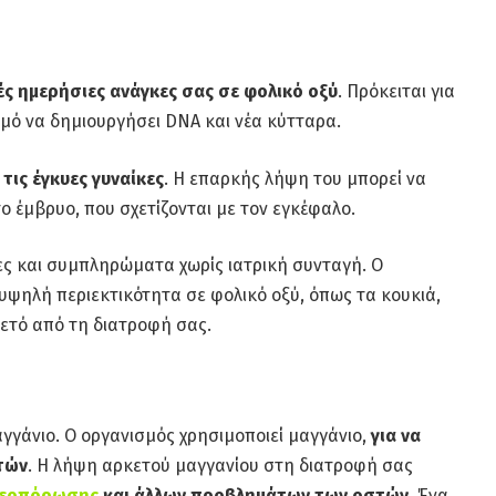
ές ημερήσιες ανάγκες σας σε φολικό οξύ
. Πρόκειται για
σμό να δημιουργήσει DNA και νέα κύτταρα.
 τις έγκυες γυναίκες
. Η επαρκής λήψη του μπορεί να
ο έμβρυο, που σχετίζονται με τον εγκέφαλο.
ες και συμπληρώματα χωρίς ιατρική συνταγή. Ο
ηλή περιεκτικότητα σε φολικό οξύ, όπως τα κουκιά,
κετό από τη διατροφή σας.
γγάνιο. Ο οργανισμός χρησιμοποιεί μαγγάνιο,
για να
τών
. Η λήψη αρκετού μαγγανίου στη διατροφή σας
εοπόρωσης
και άλλων προβλημάτων των οστών
. Ένα