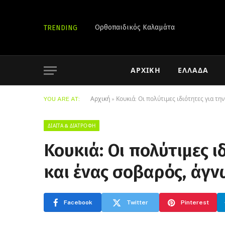
Ορθοπαιδικός Καλαμάτα
TRENDING
ΑΡΧΙΚΉ
ΕΛΛΆΔΑ
YOU ARE AT:
Αρχική
»
Κουκιά: Οι πολύτιμες ιδιότητες για τη
ΔΊΑΙΤΑ & ΔΙΑΤΡΟΦΉ
Κουκιά: Οι πολύτιμες ι
και ένας σοβαρός, άγν
Facebook
Twitter
Pinterest