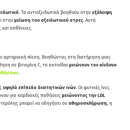
ειδωτικά
. Τα αντιοξειδωτικά βοηθούν στην
εξάλειψη
ι στην
μείωση του οξειδωτικού στρες
. Αυτά
και ασθένειες.
την αρτηριακή πίεση. Βοηθώντας στη διατήρηση μιας
ηση σε βιταμίνη C, τα ακτινίδια
μειώνουν τον κίνδυνο
αθήσεων
.
ης
υψηλό επίπεδο διαιτητικών ινών
. Οι φυτικές ίνες
ύνου για καρδιακές παθήσεις
μειώνοντας την LDL
στερόλης μπορεί να οδηγήσει σε
αθηροσκλήρωση
, η