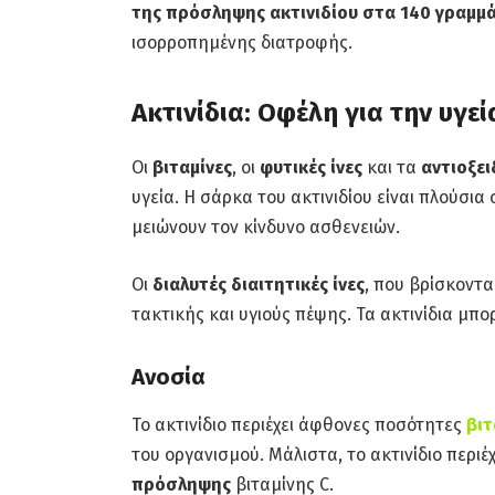
της πρόσληψης ακτινιδίου στα 140 γραμμ
ισορροπημένης διατροφής.
Ακτινίδια: Οφέλη για την υγεί
Οι
βιταμίνες
, οι
φυτικές ίνες
και τα
αντιοξε
υγεία. Η σάρκα του ακτινιδίου είναι πλούσια
μειώνουν τον κίνδυνο ασθενειών.
Οι
διαλυτές διαιτητικές ίνες
, που βρίσκοντ
τακτικής και υγιούς πέψης. Τα ακτινίδια μπ
Ανοσία
Το ακτινίδιο περιέχει άφθονες ποσότητες
βιτ
του οργανισμού. Μάλιστα, το ακτινίδιο περιέ
πρόσληψης
βιταμίνης C.