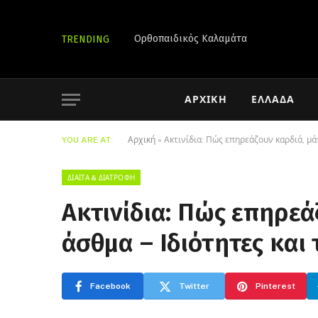
Ορθοπαιδικός Καλαμάτα
TRENDING
ΑΡΧΙΚΉ
ΕΛΛΆΔΑ
YOU ARE AT:
Αρχική
»
Ακτινίδια: Πώς επηρεάζουν καρδιά, μάτ
ΔΊΑΙΤΑ & ΔΙΑΤΡΟΦΉ
Ακτινίδια: Πώς επηρεά
άσθμα – Ιδιότητες και 
Facebook
Twitter
Pinterest