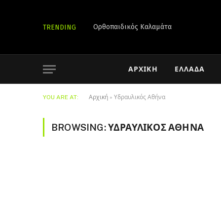
Ορθοπαιδικός Καλαμάτα
TRENDING
ΑΡΧΙΚΉ
ΕΛΛΆΔΑ
YOU ARE AT:
Αρχική
»
Υδραυλικός Αθήνα
BROWSING:
ΥΔΡΑΥΛΙΚΌΣ ΑΘΉΝΑ