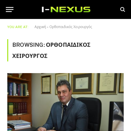
YOU ARE AT:
Αρχική
»
Ορθοπαιδικός Χειρουργός
BROWSING:
ΟΡΘΟΠΑΙΔΙΚΌΣ
ΧΕΙΡΟΥΡΓΌΣ