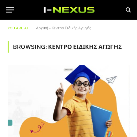
YOU ARE AT:
Αρχική
»
Κέντρο Ειδικής Αγωγής
BROWSING:
ΚΈΝΤΡΟ ΕΙΔΙΚΉΣ ΑΓΩΓΉΣ