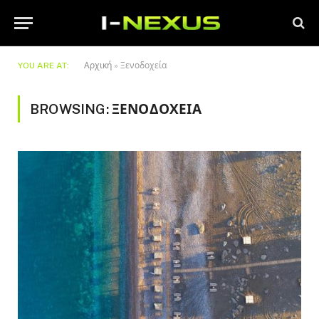
YOU ARE AT:
Αρχική
»
Ξενοδοχεία
BROWSING:
ΞΕΝΟΔΟΧΕΊΑ