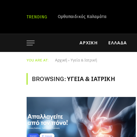
Ορθοπαιδικός Καλαμάτα
TRENDING
ΑΡΧΙΚΉ
ΕΛΛΆΔΑ
YOU ARE AT:
Αρχική
»
Υγεία & Ιατρική
BROWSING:
ΥΓΕΊΑ & ΙΑΤΡΙΚΉ