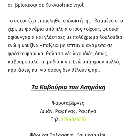
ότι βρίσκεσαι σε Κυκλαδίτικο νησί.
Το decor έχει επιμεληθεί ο ιδιοκτήτης -βαμμένο στο
χέρι, με φανάρια από πλοία στους τοίχους, φυσικά
σφουγγάρια και γλάστρες με πολύχρωμα λουλούδια-
ενώ η κουζίνα «παίζει» με επιτυχία ανάμεσα σε
φρέσκο ψάρι και θαλασσινές λιχουδιές, όπως
καβουροσαλάτα, μύδια κ.λπ. Ενώ υπάρχουν πολλές
προτάσεις και για όσους δεν θέλουν ψάρι.
Τα Καβούρια του Ασημάκη
Ψαροταβέρνες
Λιμάνι Ραφήνας, Ραφήνα
Tηλ:
2294024551
Ψάρι και θαλασσινά. Και μεσημέρι.