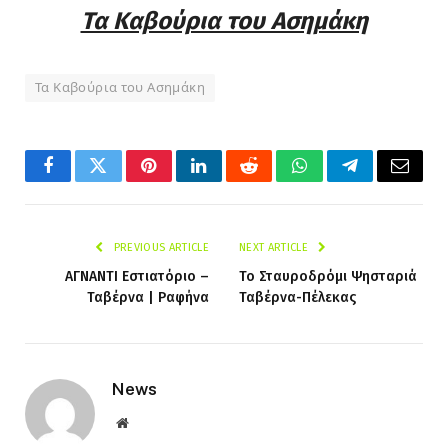
Τα Καβούρια του Ασημάκη
Τα Καβούρια του Ασημάκη
Facebook
Twitter
Pinterest
LinkedIn
Reddit
WhatsApp
Telegram
Email
PREVIOUS ARTICLE
NEXT ARTICLE
ΑΓΝΑΝΤΙ Εστιατόριο –
Το Σταυροδρόμι Ψησταριά
Ταβέρνα | Ραφήνα
Ταβέρνα-Πέλεκας
News
Website